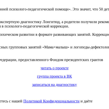
анней психолого-педагогической помощи». Это значит, что 50 де
экспертную диагностику Лонгитюд, а родители получили рекоме
в психолого-педагогической коррекции.
 психическом развитии в формате развивающих занятий. Коррекц
сных групповых занятий «Мама+малыш» и логопеды-дефектологи
Федерации, предоставленного Фондом президентских грантов
читать о проекте
группа проекта в ВК
записаться на диагностику
етесь с нашей
Политикой Конфиденциальности
и даёте