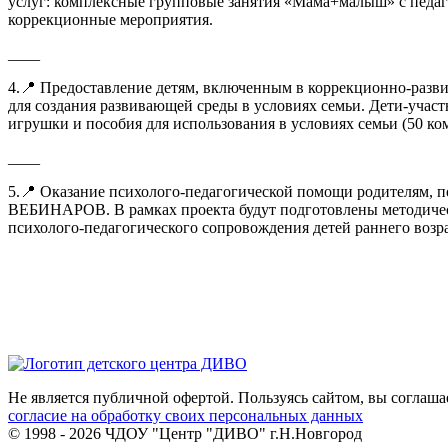
услуг: комплексные групповые занятия «Мама+малыш» с педаг
коррекционные мероприятия.
____
4.📍 Предоставление детям, включенным в коррекционно-р
для создания развивающей среды в условиях семьи. Дети-уча
игрушки и пособия для использования в условиях семьи (50 ко
____
5.📍 Оказание психолого-педагогической помощи родителям,
ВЕБИНАРОВ. В рамках проекта будут подготовлены методическ
психолого-педагогического сопровождения детей раннего возра
Не является публичной офертой. Пользуясь сайтом, вы соглаша
согласие на обработку своих персональных данных
© 1998 - 2026 ЧДОУ "Центр "ДИВО" г.Н.Новгород