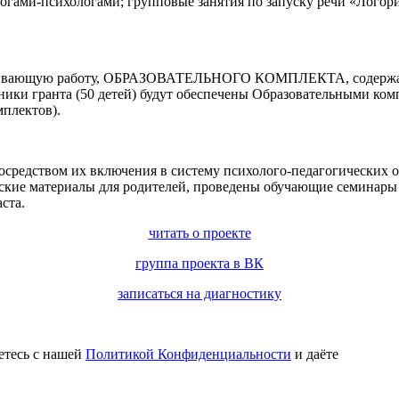
огами-психологами; групповые занятия по запуску речи «Логор
азвивающую работу, ОБРАЗОВАТЕЛЬНОГО КОМПЛЕКТА, содержащ
стники гранта (50 детей) будут обеспечены Образовательными к
мплектов).
 посредством их включения в систему психолого-педагогичес
ие материалы для родителей, проведены обучающие семинары (
ста.
читать о проекте
группа проекта в ВК
записаться на диагностику
етесь с нашей
Политикой Конфиденциальности
и даёте