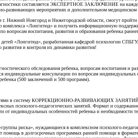
ия диагностики составляется ЭКСПЕРТНОЕ ЗАКЛЮЧЕНИЕ на каж
но-развивающих мероприятиях и дополнительном медицинском
и г. Нижний Новгород и Нижегородской области, смогут пройти 
го комплекса «Лонгитюд» и получить информационную поддержку
 вопросам воспитания, развития и образования ребенка раннег
 детей «Лонгитюд», разработанная кафедрой психологии СПБГУ.
 развития и контроля их динамики развития!
ческого обследования ребенка, вопросам воспитания и развит
ся индивидуальные консультации по вопросам индивидуальных ос
ребенка (500 заключений и 500 программ).
бностями в систему КОРРЕКЦИОННО-РАЗВИВАЮЩИХ ЗАНЯТИЙ в и
ексных психолого-педагогических занятий. Формат и содержани
сти от индивидуальных особенностей ребенка и необходимости 
 «группы риска», нуждающиеся в комплексном психолого-педаг
чат помощь в долгосрочных программах ранней помощи в формат